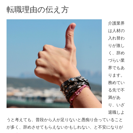
転職理由の伝え方
サイトマップ
介護業界
介護の仕事の退職トラ
は人材の
入れ替わ
ブル
りが激し
く、辞め
介護業界の退職事情
づらい業
界でもあ
新しい職場でミスマッ
ります。
務めてい
チによる早期退職を防
る先で不
満があ
ぐための方法
り、いざ
退職しよ
退職を伝えるタイミン
うと考えても、普段から人が足りないと愚痴り合っていること
が多く、辞めさせてもらえないかもしれない、と不安になりが