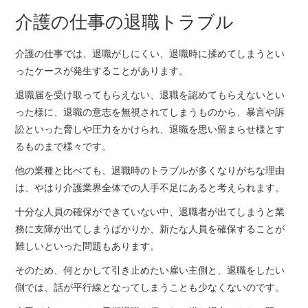
介護の仕事の退職トラブル
サイトマップ
介護の仕事では、退職がしにくい、退職時に揉めてしまうとい
介護の仕事の退職トラ
ったケースが発生することがあります。
退職届を受け取ってもらえない、退職を認めてもらえないとい
ブル
った様に、退職の意志を無視されてしまうものから、暴言や訴
訟といった脅しや圧力をかけられ、退職を思い留まらせ様とす
介護業界の退職事情
るものまで様々です。
新しい職場でミスマッ
他の業種と比べても、退職時のトラブルが多くなりがちな理由
は、やはり介護業界全体での人手不足にあると考えられます。
チによる早期退職を防
十分な人員の確保ができていない中、退職者が出てしまうと業
務に支障が出てしまうばかりか、新たな人員を確保することが
ぐための方法
難しいといった問題もあります。
そのため、何とかして引き止めたい雇い主側と、退職をしたい
退職を伝えるタイミン
側では、話が平行線となってしまうことも少なくないのです。